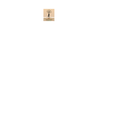
আসুন জীবনকে পুরোপুরি
উপভোগ করি
সুস্থ ও সুখী থাকুন
আসুন জীবনকে পুরোপুরি উপভোগ করি