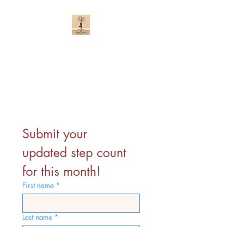
আসুন জীবনকে পুরোপুরি
উপভোগ করি
সুস্থ ও সুখী থাকুন
Submit your 
updated step count 
for this month!
First name
*
Last name
*