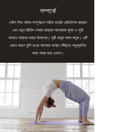
সম্পর্কে
লেটস লিভ লাইফ সম্পূর্ণরূপে সঠিক ডায়েট মেডিটেশন ব্যায়াম
এবং নতুন জিনিস শেখার মাধ্যমে আপনাকে সুস্থ ও সুখী
থাকতে সাহায্য করার উদ্দেশ্যে। সুখী মানুষ সফল মানুষ। এটি
কেবল কারণ খুশি হওয়া আপনার লক্ষ্যে পৌঁছাতে অনুপ্রাণিত
থাকা সহজ করে তোলে।